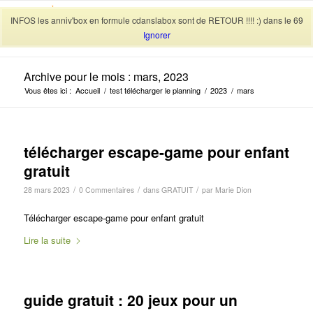
INFOS les anniv'box en formule cdanslabox sont de RETOUR !!!! :) dans le 69
Ignorer
Archive pour le mois : mars, 2023
Vous êtes ici :
Accueil
/
test télécharger le planning
/
2023
/
mars
télécharger escape-game pour enfant
gratuit
/
/
/
28 mars 2023
0 Commentaires
dans
GRATUIT
par
Marie Dion
Télécharger escape-game pour enfant gratuit
Lire la suite
guide gratuit : 20 jeux pour un