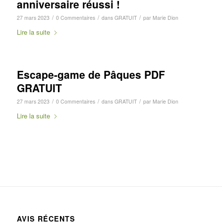
anniversaire réussi !
/
/
/
27 mars 2023
0 Commentaires
dans
GRATUIT
par
Marie Dion
Lire la suite
Escape-game de Pâques PDF
GRATUIT
/
/
/
27 mars 2023
0 Commentaires
dans
GRATUIT
par
Marie Dion
Lire la suite
AVIS RÉCENTS