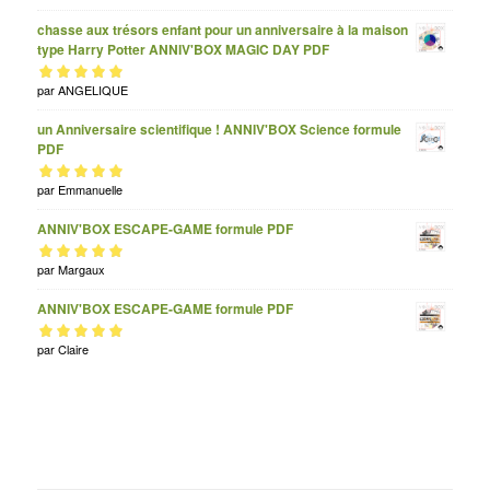
chasse aux trésors enfant pour un anniversaire à la maison
type Harry Potter ANNIV'BOX MAGIC DAY PDF
Note
par ANGELIQUE
sur 5
5
un Anniversaire scientifique ! ANNIV'BOX Science formule
PDF
Note
par Emmanuelle
sur 5
5
ANNIV'BOX ESCAPE-GAME formule PDF
Note
par Margaux
sur 5
5
ANNIV'BOX ESCAPE-GAME formule PDF
Note
par Claire
sur 5
5